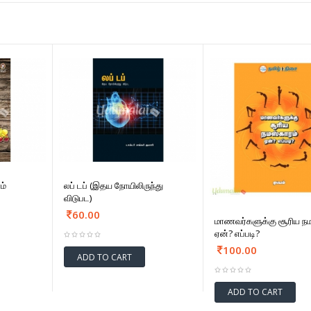
ம்
லப் டப் (இதய நோயிலிருந்து
விடுபட)
60.00
மாணவர்களுக்கு சூரிய நம
ஏன்? எப்படி?
100.00
ADD TO CART
ADD TO CART