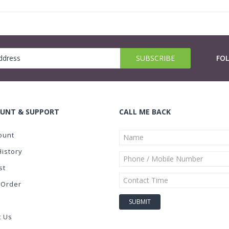
FO
UNT & SUPPORT
CALL ME BACK
ount
History
st
 Order
t Us