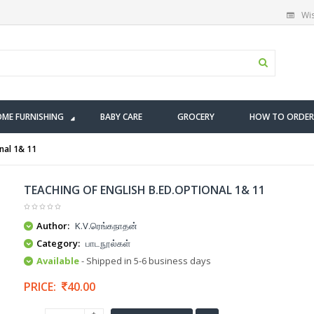
Wis
ME FURNISHING
BABY CARE
GROCERY
HOW TO ORDER
nal 1& 11
TEACHING OF ENGLISH B.ED.OPTIONAL 1& 11
Author:
K.V.ரெங்கநாதன்
Category:
பாடநூல்கள்
Available
- Shipped in 5-6 business days
PRICE:
40.00