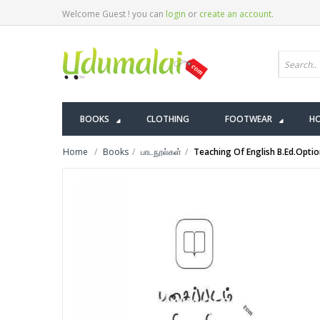
Welcome Guest ! you can
login
or
create an account
.
BOOKS
CLOTHING
FOOTWEAR
HO
Home
Books
பாடநூல்கள்
Teaching Of English B.Ed.Optio