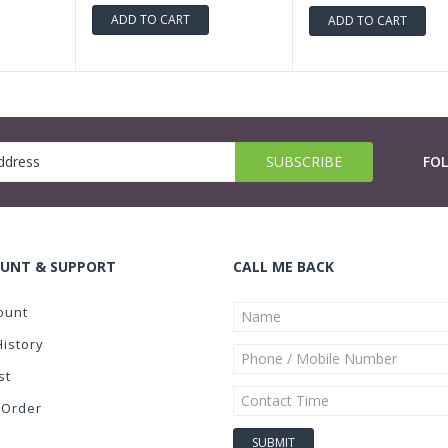
ADD TO CART
ADD TO CART
FO
UNT & SUPPORT
CALL ME BACK
ount
History
st
 Order