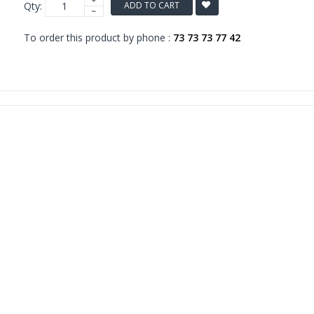
Qty:
ADD TO CART
To order this product by phone :
73 73 73 77 42