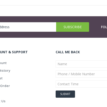
FO
UNT & SUPPORT
CALL ME BACK
ount
History
st
 Order
t Us