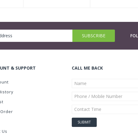
FO
UNT & SUPPORT
CALL ME BACK
ount
History
st
 Order
t Us