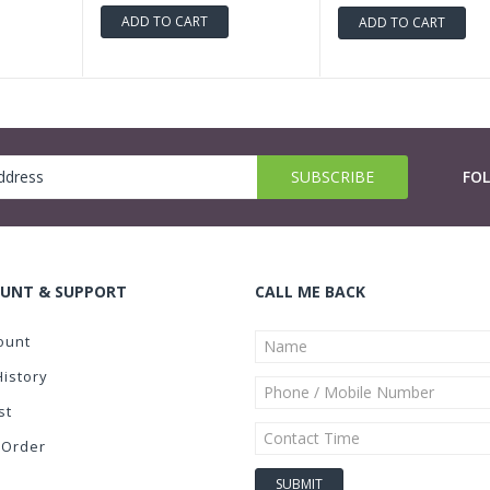
ADD TO CART
ADD TO CART
FO
UNT & SUPPORT
CALL ME BACK
ount
History
st
 Order