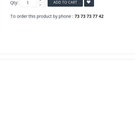
Qty:
ADD TO CART
To order this product by phone :
73 73 73 77 42