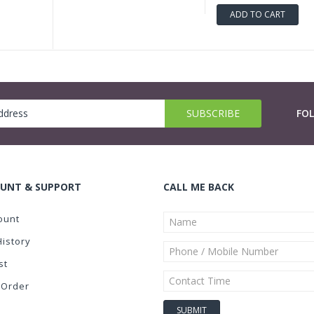
ADD TO CART
FO
UNT & SUPPORT
CALL ME BACK
ount
History
st
 Order