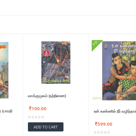
FD
வாக்குமூலம் (நற்றிணை)
100.00
(பாரதி
உன் கண்ணில் நீர் வழிந்தால
்
599.00
ADD TO CART