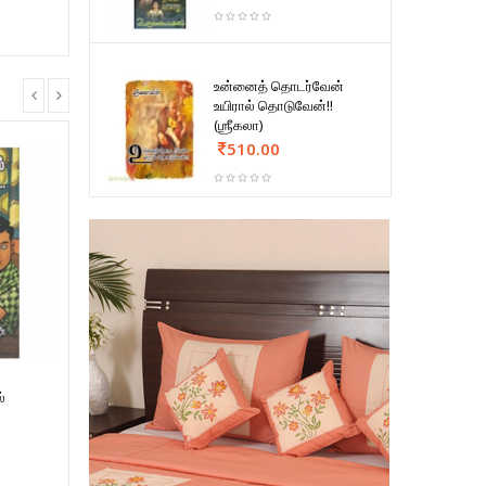
உன்னைத் தொடர்வேன்
உயிரால் தொடுவேன்!!
(ஶ்ரீகலா)
510.00
்