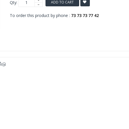
Qty:
ADD TO CART
To order this product by phone :
73 73 73 77 42
்டு