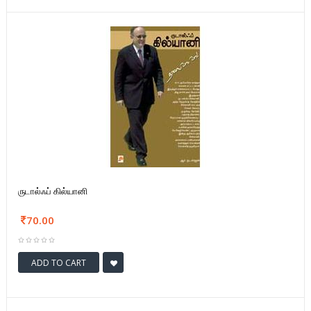
ருடால்ஃப் கில்யானி
70.00
ADD TO CART