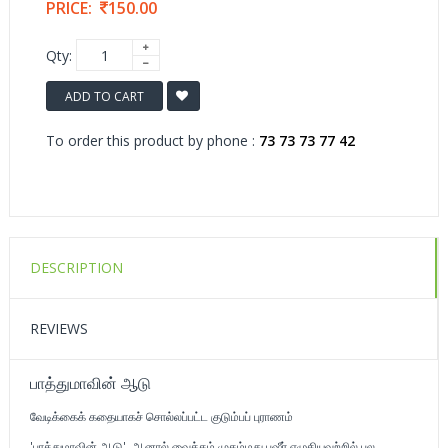
PRICE:
150.00
Qty:
ADD TO CART
To order this product by phone :
73 73 73 77 42
DESCRIPTION
REVIEWS
பாத்துமாவின் ஆடு
வேடிக்கைக் கதையாகச் சொல்லப்பட்ட குடும்பப் புராணம்
'பாத்துமாவின் ஆடு'. ஆனால் வைக்கம் முகம்மது பஷீர் எழுதியவற்றில் பல