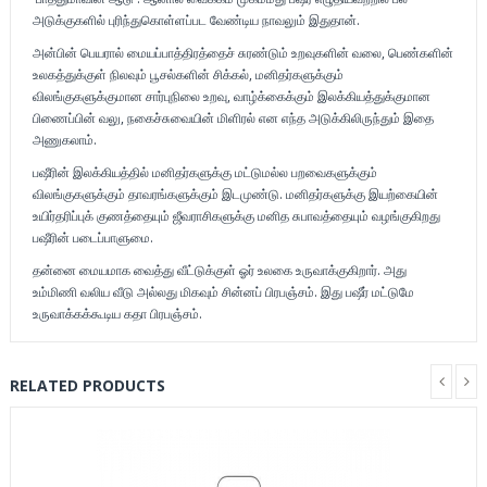
அடுக்குகளில் புரிந்துகொள்ளப்பட வேண்டிய நாவலும் இதுதான்.
அன்பின் பெயரால் மையப்பாத்திரத்தைச் சுரண்டும் உறவுகளின் வலை, பெண்களின்
உலகத்துக்குள் நிலவும் பூசல்களின் சிக்கல், மனிதர்களுக்கும்
விலங்குகளுக்குமான சார்புநிலை உறவு, வாழ்க்கைக்கும் இலக்கியத்துக்குமான
பிணைப்பின் வலு, நகைச்சுவையின் மிளிரல் என எந்த அடுக்கிலிருந்தும் இதை
அணுகலாம்.
பஷீரின் இலக்கியத்தில் மனிதர்களுக்கு மட்டுமல்ல பறவைகளுக்கும்
விலங்குகளுக்கும் தாவரங்களுக்கும் இடமுண்டு. மனிதர்களுக்கு இயற்கையின்
உயிர்தரிப்புக் குணத்தையும் ஜீவராசிகளுக்கு மனித சுபாவத்தையும் வழங்குகிறது
பஷீரின் படைப்பாளுமை.
தன்னை மையமாக வைத்து வீட்டுக்குள் ஓர் உலகை உருவாக்குகிறார். அது
உம்மிணி வலிய வீடு அல்லது மிகவும் சின்னப் பிரபஞ்சம். இது பஷீர் மட்டுமே
உருவாக்கக்கூடிய கதா பிரபஞ்சம்.
RELATED PRODUCTS