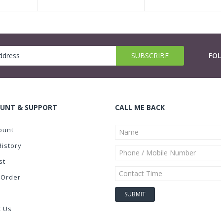
FO
UNT & SUPPORT
CALL ME BACK
ount
History
st
 Order
t Us