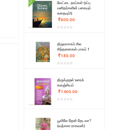
FD
வேட்டை நாய்கள் (உப்பு
மனிதர்களின் பகையும்
கதையும்!)
600.00
திருவாசகம் சில
சிந்தனைகள் பாகம் 1
180.00
திருக்குறள் உரைக்
களஞ்சியம்
1400.00
பூவிலே தேன் தேடவா?
(வத்சலா ராகவன்)