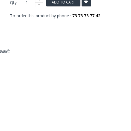
Qty:
ADD TO CART
To order this product by phone :
73 73 73 77 42
ைகள்