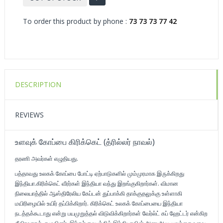
To order this product by phone :
73 73 73 77 42
DESCRIPTION
REVIEWS
உளவுக் கோப்பை கிரிக்கெட் (த்ரில்லர் நாவல்)
தரணி அவர்கள் எழுதியது.
பத்தாவது உலகக் கோப்பை போட்டி ஏற்பாடுகளில் மும்முரமாக இருக்கிறது
இந்தியா.கிரிக்கெட் வீரர்கள் இந்தியா வந்து இறங்குகிறார்கள். விமான
நிலையாத்தில் ஆஸ்திரேலிய கேப்டன் துப்பாக்கி தாக்குதலுக்கு உள்ளாகி
மயிரிழையில் உயிர் தப்பிக்கிறார். கிரிக்கெட் உலகக் கோப்பையை இந்தியா
நடத்தக்கூடாது என்று பயமுறுத்தல் விடுவிக்கிறார்கள் வேர்ல்ட் கப் ஹேட்டர் என்கிற