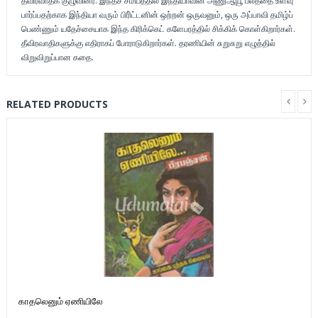
தீவிரவாதக் குழுவினர். இந்தச் சமயத்தில் இந்தியாவின் அணுஆயூ பலத்தை உளவு
பார்ப்பதற்காக இந்தியா வரும் பிரி்ட்டனின் ஒற்றன் ஒருவனும், ஒரு அப்பாவி தமிழ்ப்
பெண்ணும் யதேச்சையாக இந்த கிரிக்கெட் களேபரத்தில் சிக்கிக் கொள்கிறார்கள்.
தீவிரவாதிகளுக்கு எதிராகப் போராடுகிறார்கள். தரணியின் சுறுசுறு எழுத்தில்
விறுவிறுப்பான கதை.
RELATED PRODUCTS
காதலெனும் ஏணியிலே