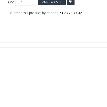
Qty:
ADD TO CART
To order this product by phone :
73 73 73 77 42