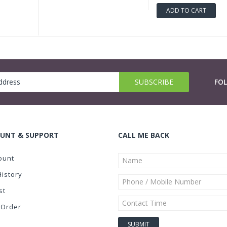
ADD TO CART
FO
UNT & SUPPORT
CALL ME BACK
ount
History
st
 Order