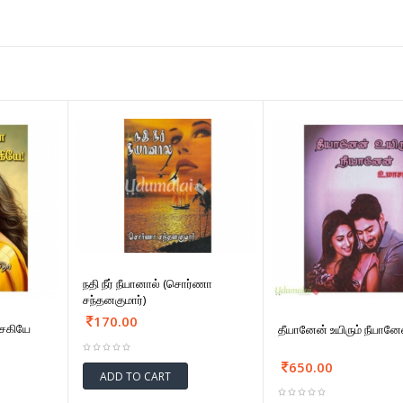
நதி நீர் நீயானால் (சொர்ணா
சந்தனகுமார்)
170.00
 சகியே
தீயானேன் உயிரும் நீயானே
650.00
ADD TO CART