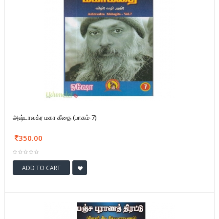
அஷ்டாவக்ர மகா கீதை (பாகம்-7)
350.00
ADD TO CART