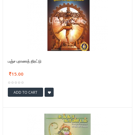
பஞ்ச புராணத் திரட்டு
15.00
ADD TO CART