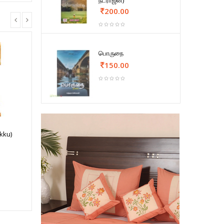
நடராஜன்)
200.00
பொருநை
150.00
kku)