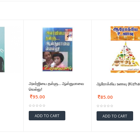
அலர்ஜியை தள்ளு... ஆஸ்துமாவை
ஆரோக்கிய உணவு (Kizha
வெல்லு!
95.00
85.00
ADD TO CART
ADD TO CART