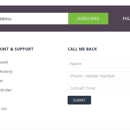
FO
UNT & SUPPORT
CALL ME BACK
ount
History
st
 Order
t Us