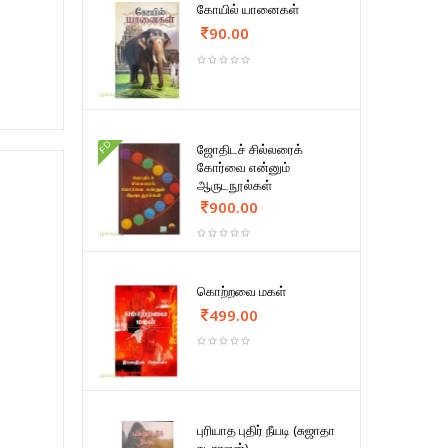
கோயில் யானைகள்
90.00
FD
ஜோதிடச் சில்லரைக்
கோர்வை என்னும்
ஆருடநூல்கள்
900.00
கொற்றவை மகள்
499.00
புரியாத புதிர் நீயடி (சுஜாதா