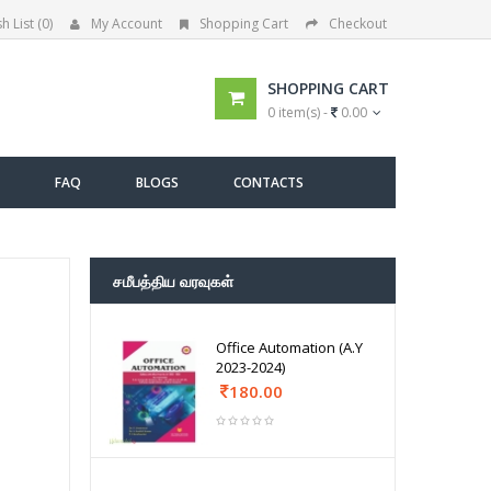
h List (0)
My Account
Shopping Cart
Checkout
SHOPPING CART
0 item(s) -
0.00
FAQ
BLOGS
CONTACTS
சமீபத்திய வரவுகள்
Office Automation (A.Y
2023-2024)
180.00