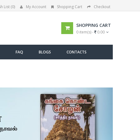
h List (0)
My Account
Shopping Cart
Checkout
SHOPPING CART
0 item(s) -
0.00
FAQ
BLOGS
CONTACTS