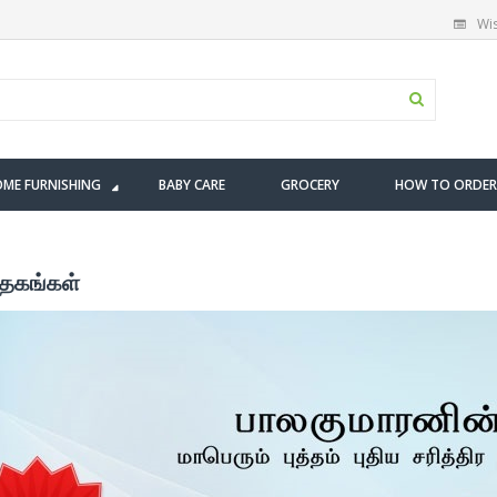
Wis
ME FURNISHING
BABY CARE
GROCERY
HOW TO ORDER
த்தகங்கள்