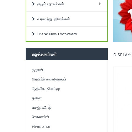
குடும்ப நாவல்கள்
வரலாற்று புதினங்கள்
Brand New Footwears
எழுத்தாளர்கள்
DISPLAY:
நகுலன்
அரவிந்த் சுவாமிநாதன்
ஆத்விகா பொம்மு
ஒஷோ
எம்.ஜி.சுரேஷ்
கோணங்கி
சித்ரா பாலா