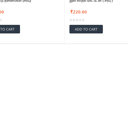
ு தனிமைகள் (சரயு)
துளி காதல் கேட்டேன் ( சரயு )
00
220.00
 TO CART
ADD TO CART