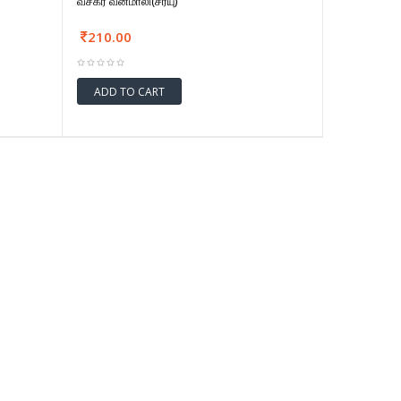
வசீகர வனமாலி(சரயு)
210.00
ADD TO CART