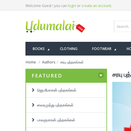
Welcome Guest ! you can
login
or
create an account
.
BOOKS
CLOTHING
FOOTWEAR
HO
Home
Authors
சரயு புத்தகங்கள்
சரயு பு
FEATURED
ஜெயமோகன் புத்தகங்கள்
வைரமுத்து புத்தகங்கள்
பாலகுமாரன் புத்தகங்கள்