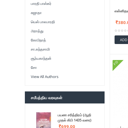
பாரதி பாஸ்கர்
என்னிதயம
சுஜாதா
யெஸ் பாலபாரதி
380.
அராத்து
ADD
கோபிநாத்
சா.கந்தசாமி
சூர்யகாந்தன்
FD
சோ
View All Authors
சமீபத்திய வரவுகள்
பயண சரித்திரம் (ஆதி
முதல் கிபி 1435 வரை)
699.00