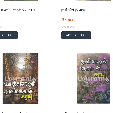
் கேட்ட காதல் நீ...! (சரயு)
நான் இனி நீ..!சரயு
00
500.00
 TO CART
ADD TO CART