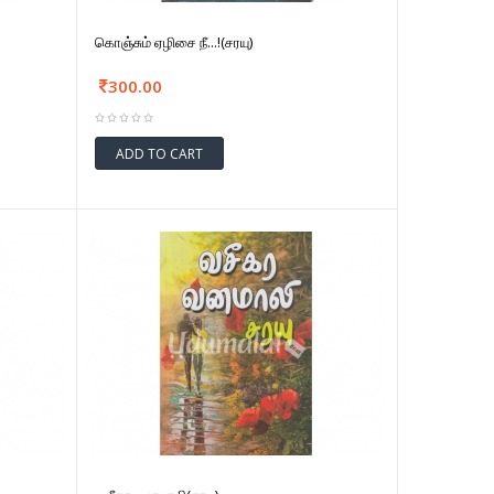
கொஞ்சும் ஏழிசை நீ...!(சரயு)
300.00
ADD TO CART