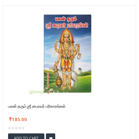
பலன் தரும் ஶ்ரீ பைரவர் பரிகாரங்கள்
185.00
ADD TO CART