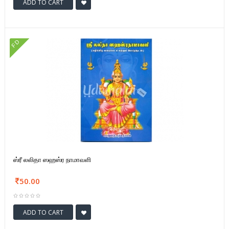
ADD TO CART
FD
ஸ்ரீ லலிதா ஸஹஸ்ர நாமாவளி
50.00
ADD TO CART