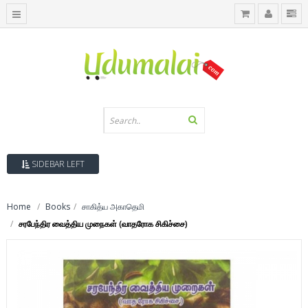
SIDEBAR LEFT
Home
Books
சாகித்ய அகாதெமி
சரபேந்திர வைத்திய முநைகள் (வாதரோக சிகிச்சை)