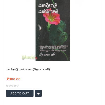
மனதோடு மண்வாசம் (மித்ரா பரணி)
380.00
ADD TO CART