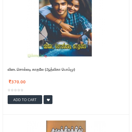
விடைசொல்லடி காதலே (ஆத்விகா பொம்மு)
370.00
ADD TO CART