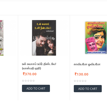
உன் சுவாசம் உயிர் தீண்டவே!
காவியமோ ஓவியமோ
(வான்மதி ஹரி)
370.00
130.00
ADD TO CART
ADD TO CART