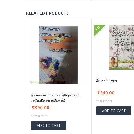
RELATED PRODUCTS
FD
இதயக் கதவு
240.00
நின்னைச் சரணடைந்தேன் என்
ரதியே!(லதா கணேஷ்)
390.00
ADD TO CART
ADD TO CART