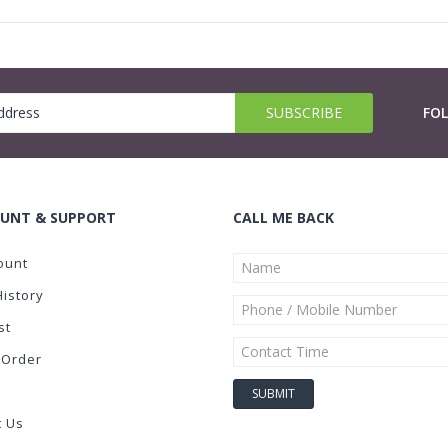
FO
UNT & SUPPORT
CALL ME BACK
ount
History
st
 Order
t Us