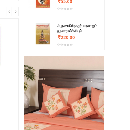
55.00
அருணகிரிநாதர் வரலாறும்
நூலாராய்ச்சியும்
220.00