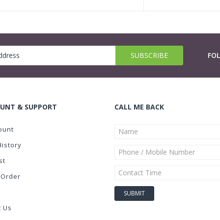
FO
UNT & SUPPORT
CALL ME BACK
ount
History
st
 Order
t Us