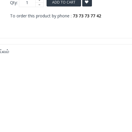
Qty:
ADD TO CART
To order this product by phone :
73 73 73 77 42
ய்வம்