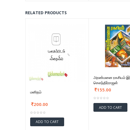
RELATED PRODUCTS
அரண்மனை ரகசியம் இந
செளந்திர்ராஜன்
155.00
மனிதம்
200.00
ADD TO CART
ADD TO CART