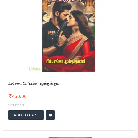
பீமசேனா(பிரியங்கா முத்துக்குமார்)
450.00
ADD TO CART