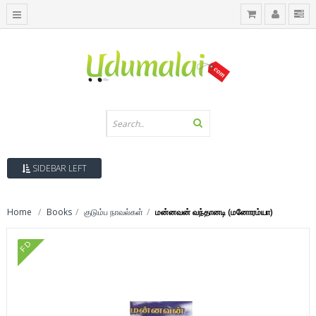
SIDEBAR LEFT
Home
Books
குடும்ப நாவல்கள்
மன்னவன் வந்தானடி (மனோரம்யா)
FD