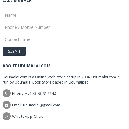
CALL ME BACK
ABOUT UDUMALAI.COM
Udumalai.com is a Online Web store setup in 2004. Udumalai.com is
run by Udumalai Book Store based in Udumalpet.
Phone: +91 73 73 73 77 42
Email: udumalai@gmail.com
WhatsApp Chat