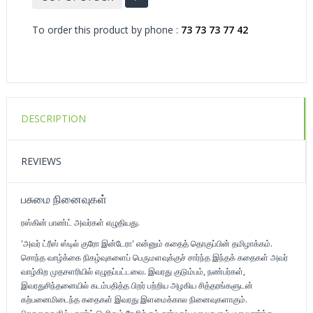
To order this product by phone :
73 73 73 77 42
DESCRIPTION
REVIEWS
பசுமை நினைவுகள்
ரஸ்கின் பாண்ட் அவர்கள் எழுதியது.
'அவர் ட்ரீஸ் ஸ்டில் குரோ இன்டேரா' என்னும் கதைத் தொகுப்பின் தமிழாக்கம்.
சொந்த வாழ்க்கை நிகழ்வுகளைப் பெருமளவுக்குச் சார்ந்த இந்தக் கதைகள் அவர்
வாழ்கிற முதசளரியில் எழுதப்பட்டவை. இவரது குடும்பம், நண்பர்கள்,
இவரதுசிந்தனையில் கடம்பதித்த பிறர் பற்றிய அழகிய சித்தரங்களுடன்
கற்பனைமிடைந்த கதைகள் இவரது இளமைக்கால நினைவுகளாகும்.