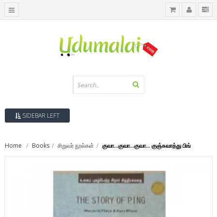
SIDEBAR LEFT
Home
Books
சிறுவர் நூல்கள்
குவா…குவா…குவா… குஞ்சுவாத்து பிங்