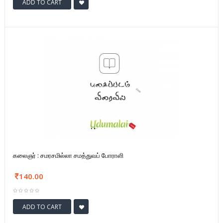
ADD TO CART
கலைஞர் : சமரசமில்லா சமத்துவப் போராளி
140.00
ADD TO CART