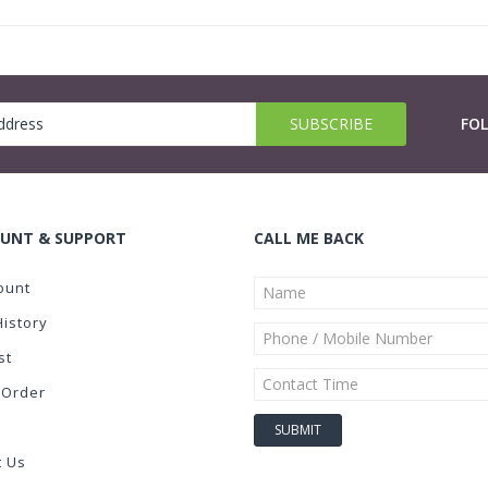
FO
UNT & SUPPORT
CALL ME BACK
ount
History
st
 Order
t Us