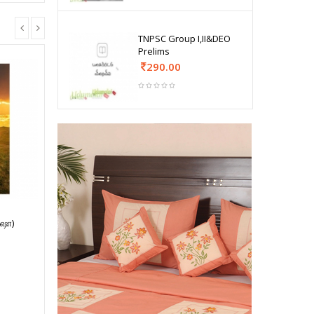
TNPSC Group I,II&DEO
Prelims
290.00
ஷா)