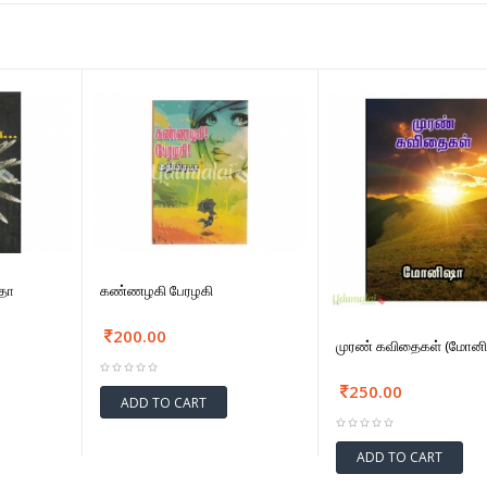
தா
கண்ணழகி பேரழகி
200.00
முரண் கவிதைகள் (மோனி
250.00
ADD TO CART
ADD TO CART