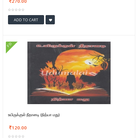
270.00
ADD TO CART
FD
உயிருக்குள் நீதானடி (நித்யா மது)
120.00