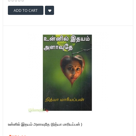
ADD TO CART
உன்னில் இதயம் அளாவுதே (நித்யா மாரியப்பன் )