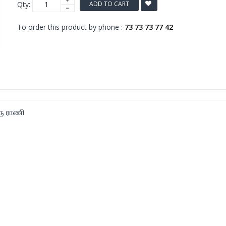
Qty:
ADD TO CART
To order this product by phone :
73 73 73 77 42
ரு ராணி