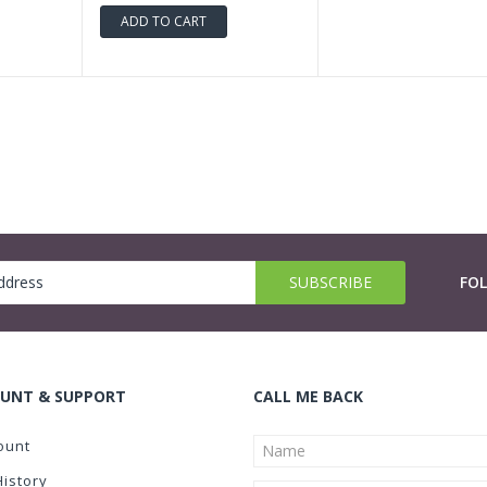
ADD TO CART
FO
UNT & SUPPORT
CALL ME BACK
ount
History