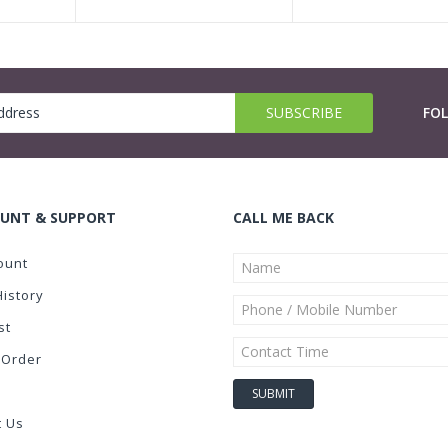
FO
UNT & SUPPORT
CALL ME BACK
ount
History
st
 Order
t Us