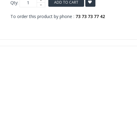
Qty:
ADD TO CART
To order this product by phone :
73 73 73 77 42