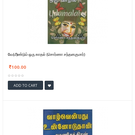
வே(மீ)ண்டும் ஒரு காதல் (சொர்ணா சந்தனகுமார்)
100.00
ADD TO CART