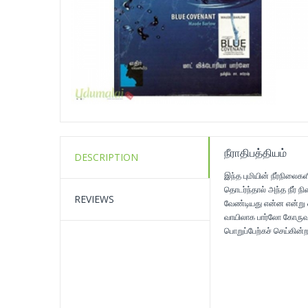
நீராதிபத்தியம்
DESCRIPTION
இந்த புமியின் நீர்நில
தொடர்ந்தால் அந்த நீர் 
REVIEWS
வேண்டியது என்ன என்று ஒ
வாயிலாக பார்லோ கோருவத
பொறுப்பேற்கச் செய்கின்