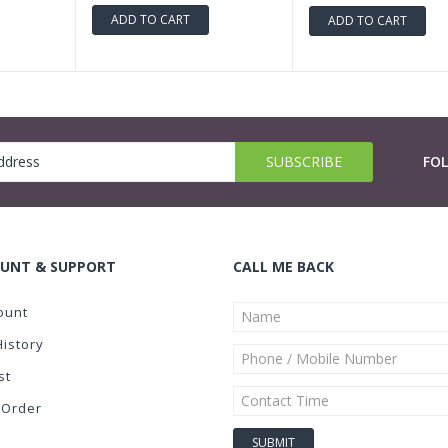
ADD TO CART
ADD TO CART
FO
UNT & SUPPORT
CALL ME BACK
ount
History
st
 Order