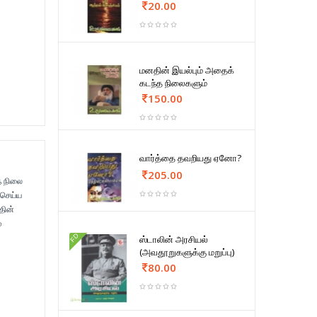
20.00
மனதின் இயல்பும் அதைக்
கடந்த நிலைகளும்
150.00
வார்த்தை தவறியது ஏனோ?
205.00
த நிலை
 செய்ய
தின்
்
FD
ஸ்டாலின் அரசியல்
(அவதூறுகளுக்கு மறுப்பு)
80.00