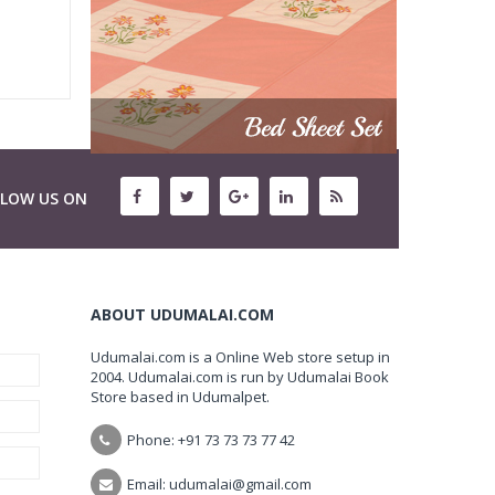
LLOW US ON
ABOUT UDUMALAI.COM
Udumalai.com is a Online Web store setup in
2004. Udumalai.com is run by Udumalai Book
Store based in Udumalpet.
Phone: +91 73 73 73 77 42
Email: udumalai@gmail.com