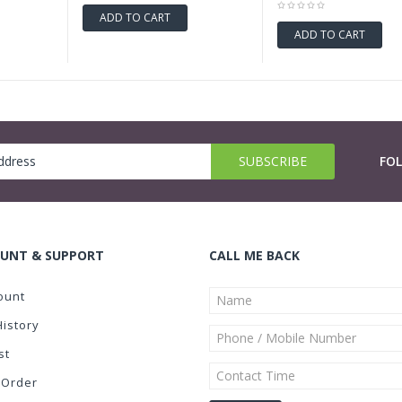
ADD TO CART
ADD TO CART
FO
UNT & SUPPORT
CALL ME BACK
ount
History
st
 Order