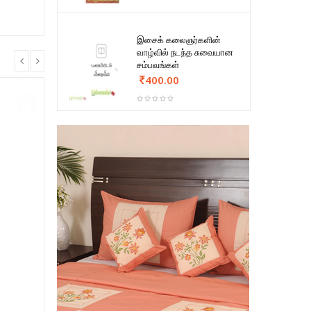
இசைக் கலைஞர்களின்
வாழ்வில் நடந்த சுவையான
சம்பவங்கள்
400.00
ை