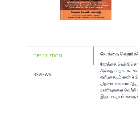
நேரத்தை வெற்றிக
DESCRIPTION
நேரத்தை வெற்றி கொ
அல்லது பாதகமாக உள்
REVIEWS
என்பதையும் கண்டு ப
திறமையானவரா ஆகுங்க
உணர்வுகளை வெற்றி கொ
இருப்பதையும் உணருங