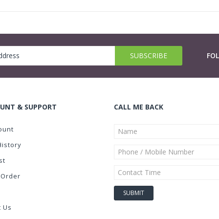
FO
UNT & SUPPORT
CALL ME BACK
ount
History
st
 Order
t Us