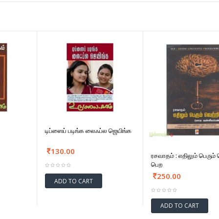
டிப்ஸைப் படிங்க லைஃப்ல ஜெயிங்க
130.00
ரசவாதம் : எதிலும் பெரும் 
பெற
250.00
ADD TO CART
ADD TO CART