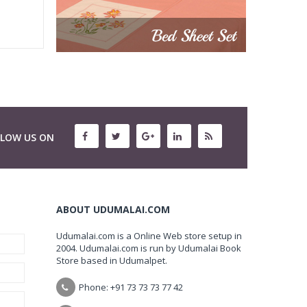
LLOW US ON
ABOUT UDUMALAI.COM
Udumalai.com is a Online Web store setup in
2004. Udumalai.com is run by Udumalai Book
Store based in Udumalpet.
Phone: +91 73 73 73 77 42