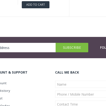
ADD TO CART
FO
UNT & SUPPORT
CALL ME BACK
ount
History
st
 Order