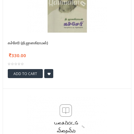
கச்சேரி (தி.ஜானகிராமன்)
330.00
ADD TO CART