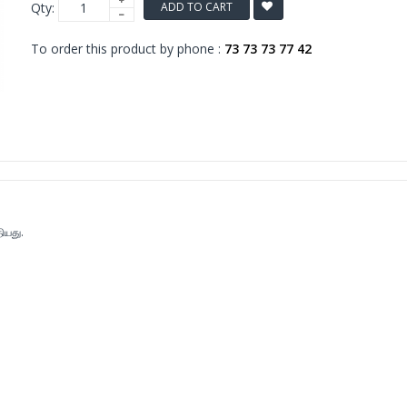
Qty:
ADD TO CART
To order this product by phone :
73 73 73 77 42
ியது.