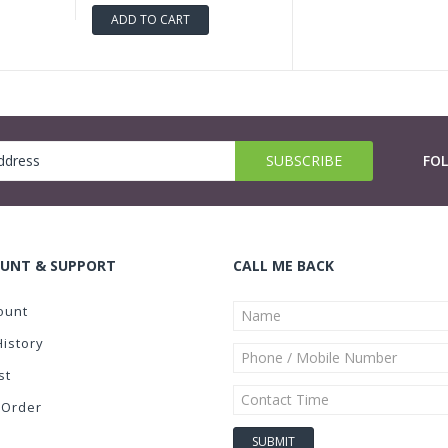
ADD TO CART
FO
UNT & SUPPORT
CALL ME BACK
ount
History
st
 Order