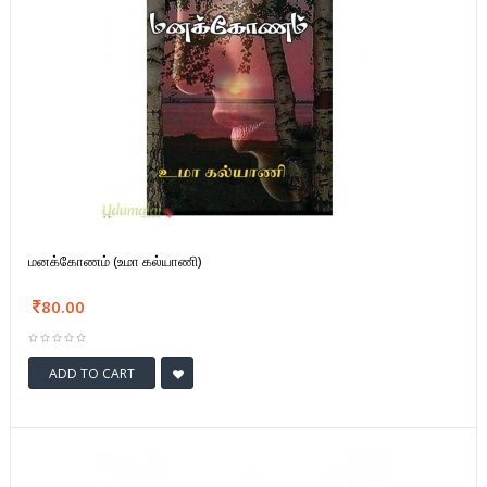
மனக்கோணம் (உமா கல்யாணி)
80.00
ADD TO CART