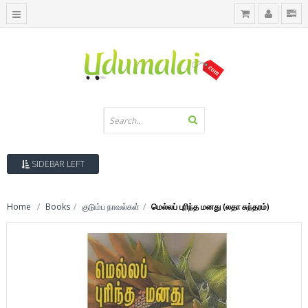
SIDEBAR LEFT
Home
Books
குடும்ப நாவல்கள்
மெல்லப் புரிந்த மனது (லதா சுந்தரம்)