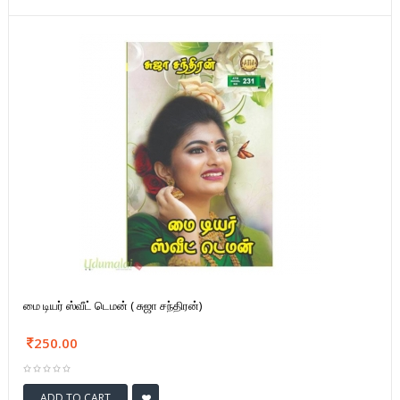
மை டியர் ஸ்வீட் டெமன் ( சுஜா சந்திரன்)
250.00
ADD TO CART