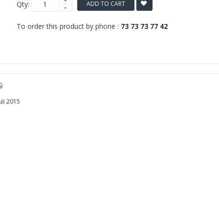
Qty:
ADD TO CART
To order this product by phone :
73 73 73 77 42
ு
ரி 2015