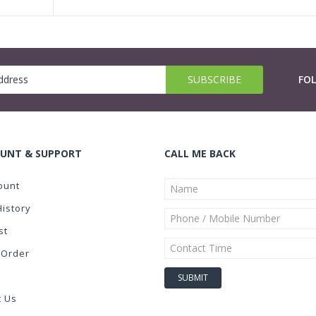
FO
UNT & SUPPORT
CALL ME BACK
ount
History
st
 Order
t Us