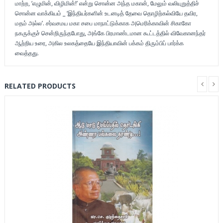
மாற்ற, ‘எழுமின், விழிமின்!’ என்று சொன்ன அந்த மகான், மேலும் வலியுறுத்திச்
சொன்ன வாக்கியம் _ ‘இந்தியர்களின் உடனடித் தேவை தொழிற்கல்வியே தவிர,
மதம் அல்ல’. சர்வசமய மகா சபை மாநாட்டுக்காக அமெரிக்காவின் சிகாகோ
நகருக்குச் சென்றிருந்தபோது, அங்கே பிரமாண்டமான கூட்டத்தில் விவேகானந்தர்
ஆற்றிய உரை, அகில உலகத்தையே இந்தியாவின் பக்கம் திரும்பிப் பார்க்க
வைத்தது.
RELATED PRODUCTS