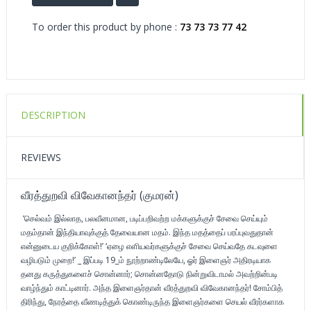
To order this product by phone :
73 73 73 77 42
DESCRIPTION
REVIEWS
வீரத்துறவி விவேகானந்தர் (குமரன்)
‘செல்வம் இல்லாத, பலவீனமான, படிப்பறிவற்ற மக்களுக்குச் சேவை செய்யும்
மதம்தான் இந்தியாவுக்குத் தேவையான மதம். இந்த மதத்தைப் பரப்புவதுதான்
என்னுடைய குறிக்கோள்!’ ‘ஏழை எளியவர்களுக்குச் சேவை செய்வதே கடவுளை
வழிபடும் முறை!’ _ இப்படி 19_ம் நூற்றாண்டிலேயே, ஓர் இளைஞர் அதிரடியாக
தனது கருத்துகளைச் சொன்னார்; சொன்னதோடு நின்றுவிடாமல் அவற்றின்படி
வாழ்ந்தும் காட்டினார். அந்த இளைஞர்தான் வீரத்துறவி விவேகானந்தர்! சோம்பித்
திரிந்து, நேரத்தை வீணடித்துக் கொண்டிருந்த இளைஞர்களை செயல் வீரர்களாக