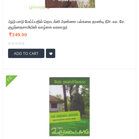
ஆடு மாடு மேய்ப்பதில் தொடங்கி அண்ணா பல்கலை தாண்டி (Dr. வா. சே.
குழந்தைசாமியின் வாழ்கை வரலாறு)
349.00
ADD TO CART
FD