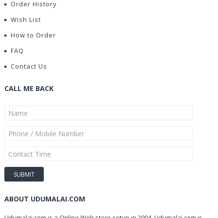
Order History
Wish List
How to Order
FAQ
Contact Us
CALL ME BACK
ABOUT UDUMALAI.COM
Udumalai.com is a Online Web store setup in 2004. Udumalai.com is