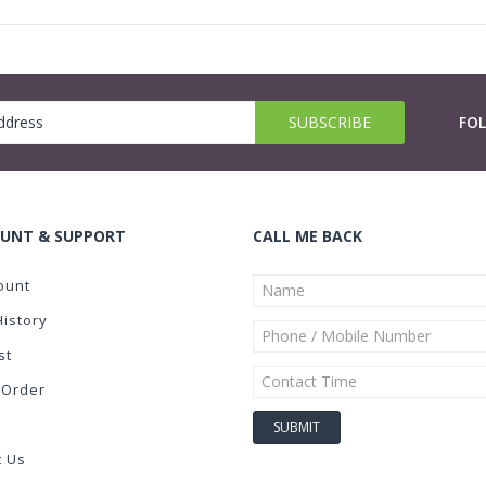
FO
UNT & SUPPORT
CALL ME BACK
ount
History
st
 Order
t Us