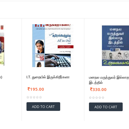
்)
I.T. துறையில் இருக்கிறீர்களா
மனநல மருத்துவர் இல்லா
இடத்தில்
195.00
330.00
ADD TO CART
ADD TO CART