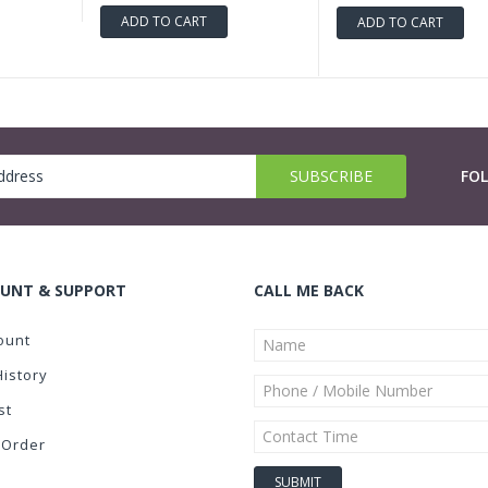
ADD TO CART
ADD TO CART
FO
UNT & SUPPORT
CALL ME BACK
ount
History
st
 Order