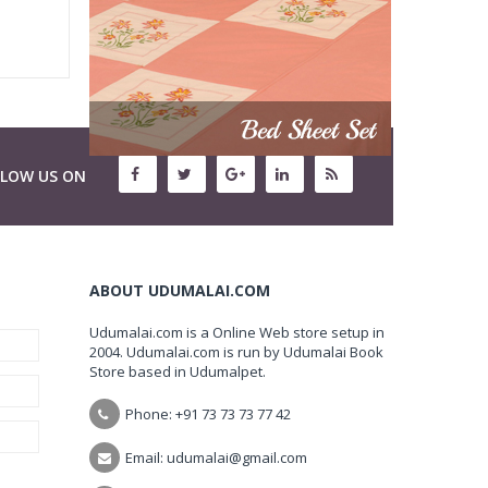
LLOW US ON
ABOUT UDUMALAI.COM
Udumalai.com is a Online Web store setup in
2004. Udumalai.com is run by Udumalai Book
Store based in Udumalpet.
Phone: +91 73 73 73 77 42
Email: udumalai@gmail.com