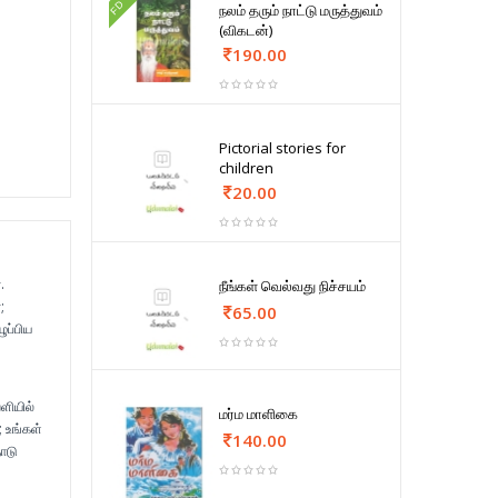
FD
நலம் தரும் நாட்டு மருத்துவம்
(விகடன்)
190.00
Pictorial stories for
children
20.00
.
நீங்கள் வெல்வது நிச்சயம்
;
65.00
ுப்பிய
ளியில்
மர்ம மாளிகை
 உங்கள்
140.00
ோடு