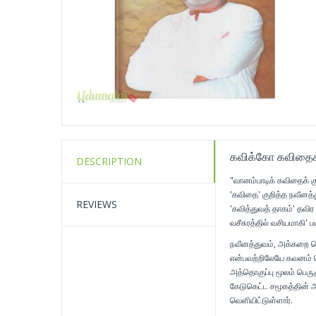
கவிக்கோ கவிதை
DESCRIPTION
"வானம்பாடிக் கவிதைக் கு
'கவிதை' குறித்த நவீனத்
REVIEWS
'கவித்துவத் தாகம்' தவிர
வசீசுரத்தில் வசியமாகி' பட
நவீனத்துவம், அக்கறை க
என்பவற்றிலேயே கவனம் 
அத்தொகுப்பு மூலம் பெரு
கேடுகெட்ட சமூகத்தின் 
வெளியிட்டுள்ளார்.