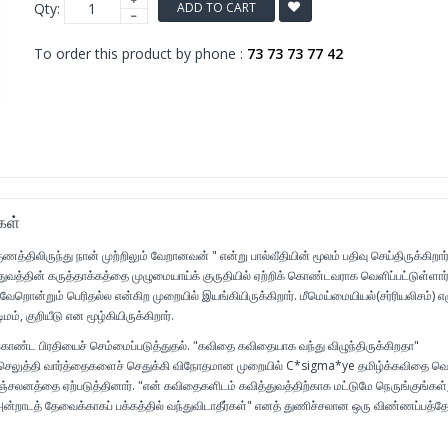
Qty:
ADD TO CART
To order this product by phone :
73 73 73 77 42
கள்
ணத்திலிருந்து நான் முற்றிலும் வேறானவன் " என்று பால்வீதியின் மூலம் பதிவு செய்திருக்கிறார்
துவத்தின் கருத்தாக்கத்தை முழுமையாய்க் குருதியில் ஏற்றிக் கொண்டவராக வெளிப்பட்டுள்ளார்
 வேறொன்றும் பெரிதல்ல என்கிற முறையில் இயங்கியிருக்கிறார். மீமெய்மையியல்(சர்ரியலிசம்) எழ
ிமம், குறியீடு என மூழ்கியிருக்கிறார்.
ொண்ட பிரதியைச் செம்மைப்படுத்துதல். "கவிதை கவிதையாக வந்து விழுந்திருக்கிறதா"
செலுத்தி வார்த்தைகளைச் செதுக்கி விநோதமான முறையில் C*sigma*ye தமிழ்க்கவிதை வெ
ஞ்சலனத்தை ஏற்படுத்தினார். "என் கவிதைகளிடம் கவித்துவத்திற்காக மட்டுமே நெருங்குங்கள்;
அன்றாடத் தேவைக்காகப் பக்கத்தில் வந்துவிடாதீர்கள்" எனத் துணிச்சலான ஒரு விண்ணப்பத்த