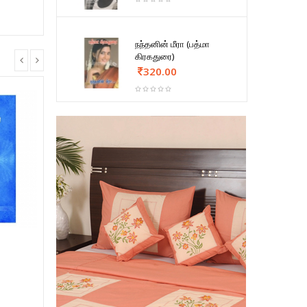
நந்தனின் மீரா (பத்மா
கிரகதுரை)
320.00