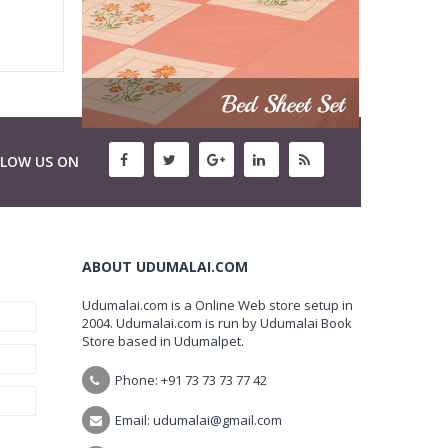
LLOW US ON
ABOUT UDUMALAI.COM
Udumalai.com is a Online Web store setup in
2004. Udumalai.com is run by Udumalai Book
Store based in Udumalpet.
Phone: +91 73 73 73 77 42
Email: udumalai@gmail.com