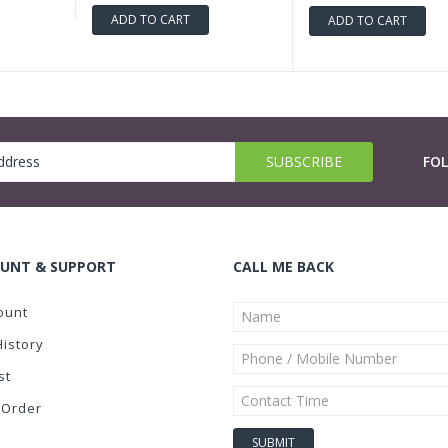
ADD TO CART
ADD TO CART
FO
UNT & SUPPORT
CALL ME BACK
ount
History
st
 Order