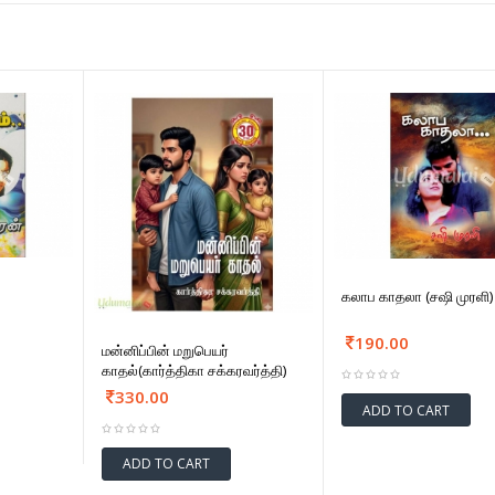
கலாப காதலா (சஷி முரளி)
190.00
மன்னிப்பின் மறுபெயர்
காதல்(கார்த்திகா சக்கரவர்த்தி)
330.00
ADD TO CART
ADD TO CART