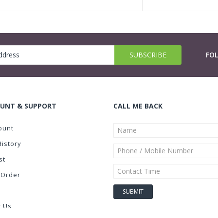
FO
UNT & SUPPORT
CALL ME BACK
ount
History
st
 Order
t Us