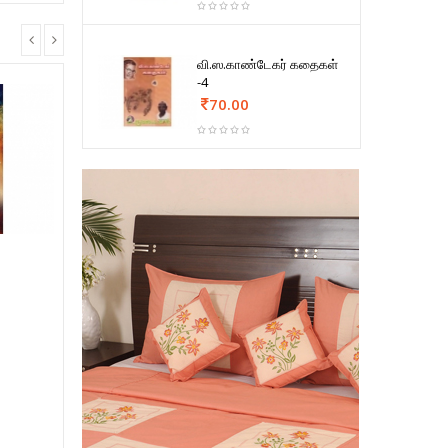
வி.ஸ.காண்டேகர் கதைகள்
-4
70.00