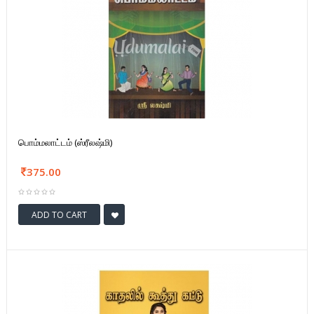
பொம்மலாட்டம் (ஸ்ரீலஷ்மி)
375.00
ADD TO CART