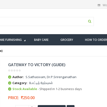
Wis
ME FURNISHING
BABY CARE
GROCERY
HOW TO ORDER
e)
GATEWAY TO VICTORY (GUIDE)
Author:
S.Sathasivam, Dr.P.Srirenganathan
Category:
போட்டித் தேர்வுகள்
Stock Available
- Shipped in 1-2 business days
PRICE:
250.00