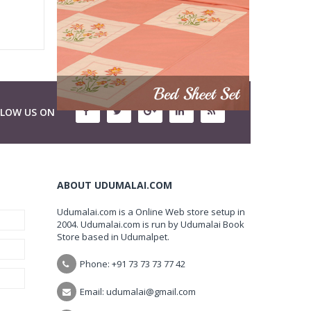
LLOW US ON
ABOUT UDUMALAI.COM
Udumalai.com is a Online Web store setup in
2004. Udumalai.com is run by Udumalai Book
Store based in Udumalpet.
Phone: +91 73 73 73 77 42
Email: udumalai@gmail.com