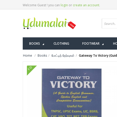
Welcome Guest ! you can
login
or
create an account
.
BOOKS
CLOTHING
FOOTWEAR
HO
Home
Books
போட்டித் தேர்வுகள்
Gateway To Victory (Guid
FD