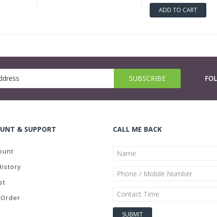
ADD TO CART
FO
UNT & SUPPORT
CALL ME BACK
ount
History
st
 Order