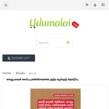
SIDEBAR LEFT
Home
Books
சட்டம்
கைது,காவல் வைப்பு,புலன்விசாரணை,குற்ற வழக்குத் தொடுப்பு