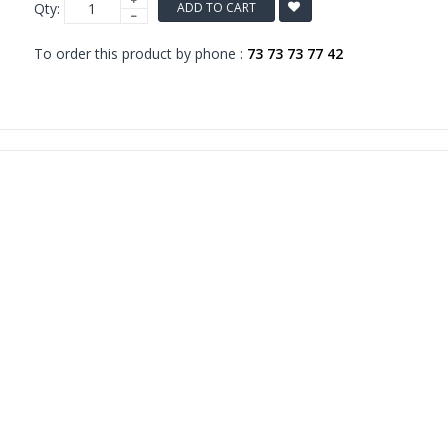
Qty:
ADD TO CART
To order this product by phone :
73 73 73 77 42