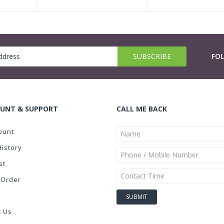
FO
UNT & SUPPORT
CALL ME BACK
ount
History
st
 Order
t Us