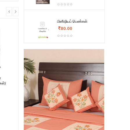
பினீஷியப் பெண்கள்
80.00
்
ள்)