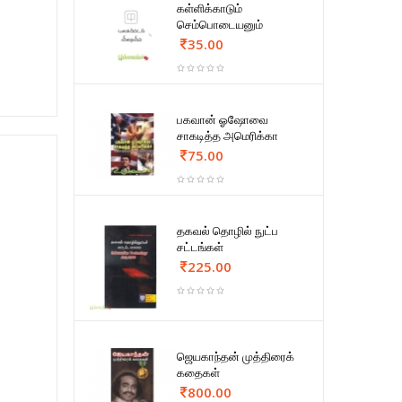
கள்ளிக்காடும்
செம்பொடையனும்
35.00
பகவான் ஓஷோவை
சாகடித்த அமெரிக்கா
75.00
தகவல் தொழில் நுட்ப
சட்டங்கள்
225.00
ஜெயகாந்தன் முத்திரைக்
கதைகள்
800.00