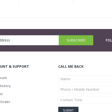
FO
UNT & SUPPORT
CALL ME BACK
ount
History
st
 Order