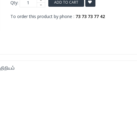
Qty:
ADD TO CART
To order this product by phone :
73 73 73 77 42
திநியம்