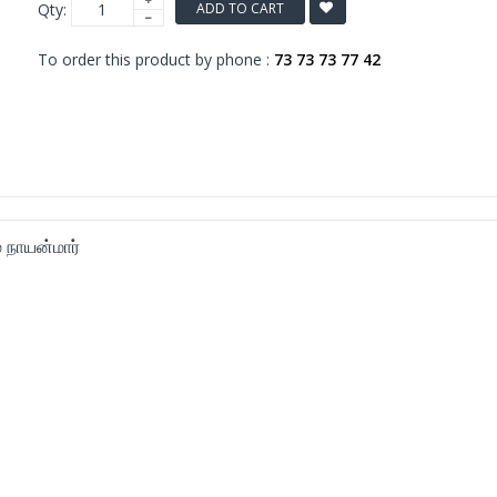
Qty:
ADD TO CART
To order this product by phone :
73 73 73 77 42
 நாயன்மார்