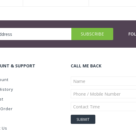
FO
UNT & SUPPORT
CALL ME BACK
ount
History
st
 Order
t Us