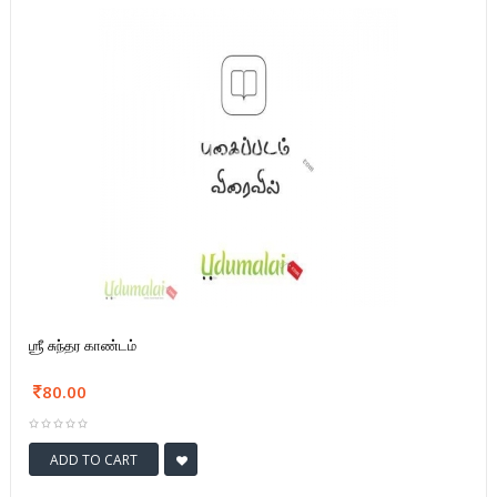
ஶ்ரீ சுந்தர காண்டம்
80.00
ADD TO CART