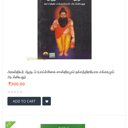
அகஸ்தியர் ஆரூடம் (பாய்ச்சிகை-சாஸ்திரமும் நக்சத்திரயோக சக்கரமும்
அடங்கியது)
300.00
ADD TO CART
FD