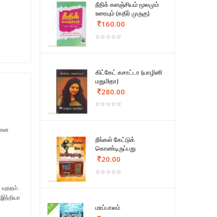
நீதிக் களஞ்சியம் மூலமும்
உரையும் (கதிர் முருகு)
160.00
கிட்கேட் கசாட்டா (யாழினி
மதுமிதா)
280.00
ிரான
நீங்கள் கேட்டுக்
கொண்டிருப்பது
20.00
 யுததம்.
 இந்தியா
FD
மரப்பாலம்