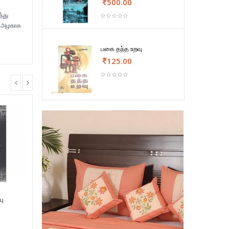
500.00
்து
ிக அழகாக
பகை தந்த உறவு
125.00
பு