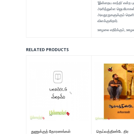
‘இன்றைய காந்தி’ என்ற ப
அளித்துள்ள ஜெயமோகன், இ
அவதூறுகளுக்கும் தெளிவ
விளக்குகிறார்.
ஊழலை எதிர்க்கும், ஊழலா
RELATED PRODUCTS
துணுக்குத் தோரணங்கள்
தெய்வத்திண்டே திர