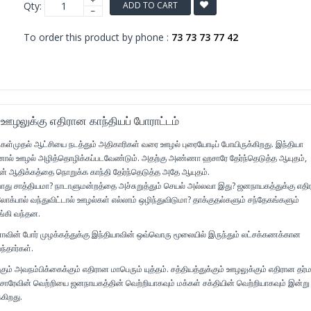
Qty:
ADD TO CART
To order this product by phone :
73 73 73 77 42
லுக்கு எதிரான காந்தியப் போராட்டம்
ிதிகள்முதல் ஆட்சியை நடத்தும் அதிகாரிகள் வரை ஊழல் புரையோடிப் போயிருக்கிறது. இந்தியா
ானால் ஊழல் அழித்தொழிக்கப்படவேண்டும். அதற்கு அண்ணா ஹசாரே தேர்ந்தெடுத்த ஆயுதம்,
ின் ஆதிக்கத்தை நொறுக்க காந்தி தேர்ந்தெடுத்த அதே ஆயுதம்.
ோது சாத்தியமா? நாடாளுமன்றத்தை அச்சுறுத்தும் செயல் அல்லவா இது? ஜனநாயகத்துக்கு எத
ோக்பால் வந்துவிட்டால் ஊழல்கள் எல்லாம் ஒழிந்துவிடுமா? தாக்குதல்களும் சந்தேகங்களும்
்கி வந்தன.
வின் போர் முழக்கத்துக்கு இந்தியாவின் ஒவ்வொரு மூலையில் இருந்தும் லட்சக்கணக்கான
்தார்கள்.
ும் அவநம்பிக்கைக்கும் எதிரான மாபெரும் யுத்தம். சத்தியத்துக்கும் ஊழலுக்கும் எதிரான தர்ம
ின் வெற்றியை ஜனநாயகத்தின் வெற்றியாகவும் மக்கள் சக்தியின் வெற்றியாகவும் இன்று
கிறது.