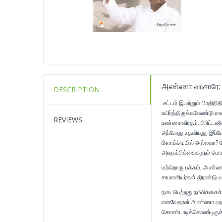
அண்ணா ஹசாரே: ஊழ
DESCRIPTION
சட்டம் இயற்றும் பிரதிந
உயிர்த்திருக்கவேண்டும
REVIEWS
உண்ணாவிரதம். பிரிட்டன
அப்போது உதவியது, இப்ப
பிளாக்மெயில் அல்லவா? ல
அவநம்பிக்கைகளும் பொங
மற்றொரு பக்கம், அண்ணா
சாமானியர்கள் திரண்டு வந
நடைபெற்றது நம்பிக்கைக்க
எனவேதான் அண்ணா ஹசாரேவ
கொண்டாடிக்கொண்டிருக்