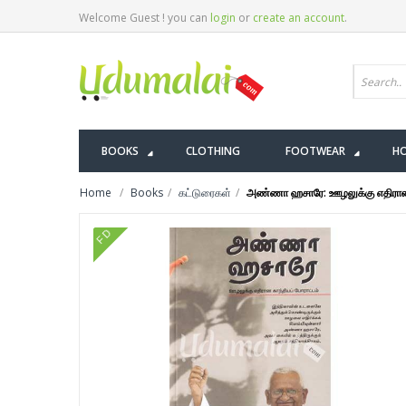
Welcome Guest ! you can
login
or
create an account
.
BOOKS
CLOTHING
FOOTWEAR
HO
Home
Books
கட்டுரைகள்
அண்ணா ஹசாரே: ஊழலுக்கு எதிரான க
FD